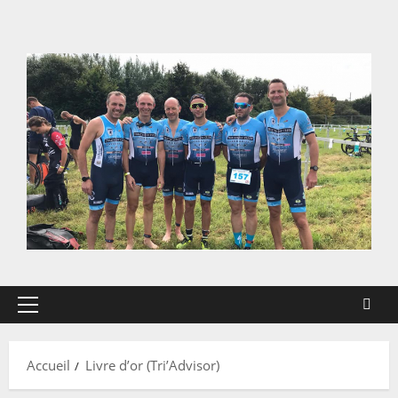
Aller
au
contenu
Menu
principal
Accueil
Livre d’or (Tri’Advisor)