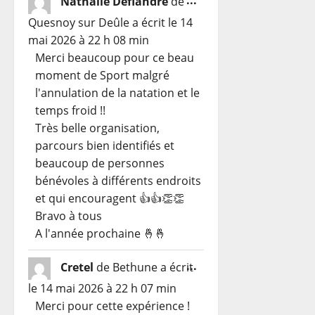
Nathalie Deflandre
de
cette
Quesnoy sur Deûle
a écrit le
14
boîte
mai 2026
à
22 h 08 min
méta.
Merci beaucoup pour ce beau
moment de Sport malgré
l'annulation de la natation et le
temps froid !!
Très belle organisation,
parcours bien identifiés et
beaucoup de personnes
bénévoles à différents endroits
et qui encouragent 👍👍👏👏
Bravo à tous
A l'année prochaine 🤞🤞
Ouvrir/Fermer
...
Cretel
de
Bethune
a écrit
cette
le
14 mai 2026
à
22 h 07 min
boîte
Merci pour cette expérience !