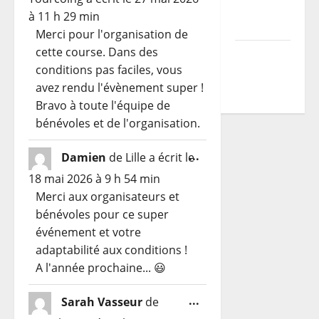
du TDCF
boîte
livre
à
11 h 29 min
2026
méta.
d’or
Merci pour l'organisation de
cette course. Dans des
Programme
conditions pas faciles, vous
TDCF
avez rendu l'évènement super !
2026
Bravo à toute l'équipe de
bénévoles et de l'organisation.
Ouvrir/Fermer
...
Damien
de
Lille
a écrit le
cette
18 mai 2026
à
9 h 54 min
boîte
Merci aux organisateurs et
méta.
bénévoles pour ce super
événement et votre
adaptabilité aux conditions !
A l'année prochaine... 😃
Ouvrir/Fermer
...
Sarah Vasseur
de
cette