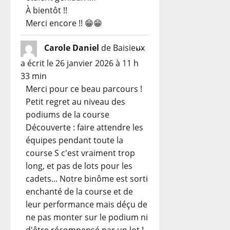
À bientôt !!
Merci encore !! 😁😁
Ouvrir/Fermer
...
Carole Daniel
de
Baisieux
cette
a écrit le
26 janvier 2026
à
11 h
boîte
33 min
méta.
Merci pour ce beau parcours !
Petit regret au niveau des
podiums de la course
Découverte : faire attendre les
équipes pendant toute la
course S c'est vraiment trop
long, et pas de lots pour les
cadets... Notre binôme est sorti
enchanté de la course et de
leur performance mais déçu de
ne pas monter sur le podium ni
d'être récompensé par un lot !