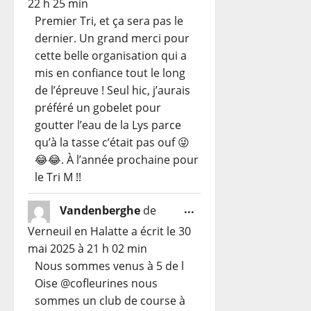
22 h 25 min
méta.
Premier Tri, et ça sera pas le
dernier. Un grand merci pour
cette belle organisation qui a
mis en confiance tout le long
de l’épreuve ! Seul hic, j’aurais
préféré un gobelet pour
goutter l’eau de la Lys parce
qu’à la tasse c’était pas ouf 😜
😂😂. À l’année prochaine pour
le Tri M !!
Ouvrir/Fermer
...
Vandenberghe
de
cette
Verneuil en Halatte
a écrit le
30
boîte
mai 2025
à
21 h 02 min
méta.
Nous sommes venus à 5 de l
Oise @cofleurines nous
sommes un club de course à