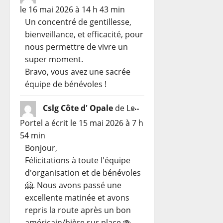
cette
le
16 mai 2026
à
14 h 43 min
boîte
Un concentré de gentillesse,
méta.
bienveillance, et efficacité, pour
nous permettre de vivre un
super moment.
Bravo, vous avez une sacrée
équipe de bénévoles !
Ouvrir/Fermer
...
Cslg Côte d' Opale
de
Le
cette
Portel
a écrit le
15 mai 2026
à
7 h
boîte
54 min
méta.
Bonjour,
Félicitations à toute l'équipe
d'organisation et de bénévoles
🤗. Nous avons passé une
excellente matinée et avons
repris la route après un bon
américain/bière sur place 🍻