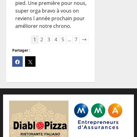
pied. Une première pour nous,
super orga bravo à vous on
reviens l année prochain pour
améliorer notre chrono.
Navigation
1
2
3
4
5
...
7
→
dans
Partager :
la
liste
du
livre
d’or