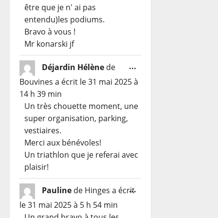
être que je n' ai pas
entendu)les podiums.
Bravo à vous !
Mr konarski jf
Ouvrir/Fermer
...
Déjardin Hélène
de
cette
Bouvines
a écrit le
31 mai 2025
à
boîte
14 h 39 min
méta.
Un très chouette moment, une
super organisation, parking,
vestiaires.
Merci aux bénévoles!
Un triathlon que je referai avec
plaisir!
Ouvrir/Fermer
...
Pauline
de
Hinges
a écrit
cette
le
31 mai 2025
à
5 h 54 min
boîte
Un grand bravo à tous les