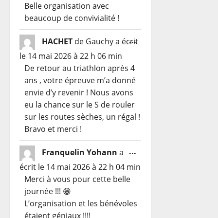
méta.
Belle organisation avec
beaucoup de convivialité !
Ouvrir/Fermer
...
HACHET
de
Gauchy
a écrit
cette
le
14 mai 2026
à
22 h 06 min
boîte
De retour au triathlon après 4
méta.
ans , votre épreuve m’a donné
envie d’y revenir ! Nous avons
eu la chance sur le S de rouler
sur les routes sèches, un régal !
Bravo et merci !
Ouvrir/Fermer
...
Franquelin Yohann
a
cette
écrit le
14 mai 2026
à
22 h 04 min
boîte
Merci à vous pour cette belle
méta.
journée !!! 😁
L’organisation et les bénévoles
étaient géniaux !!!!