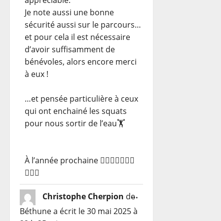
Je note aussi une bonne
sécurité aussi sur le parcours…
et pour cela il est nécessaire
d’avoir suffisamment de
bénévoles, alors encore merci
à eux !
…et pensée particulière à ceux
qui ont enchainé les squats
pour nous sortir de l’eau🏋️
À l’année prochaine 🏊🏻‍♀️🚴🏼🏃🏻
🏃🏻‍♀️
Ouvrir/Fermer
...
Christophe Cherpion
de
cette
Béthune
a écrit le
30 mai 2025
à
boîte