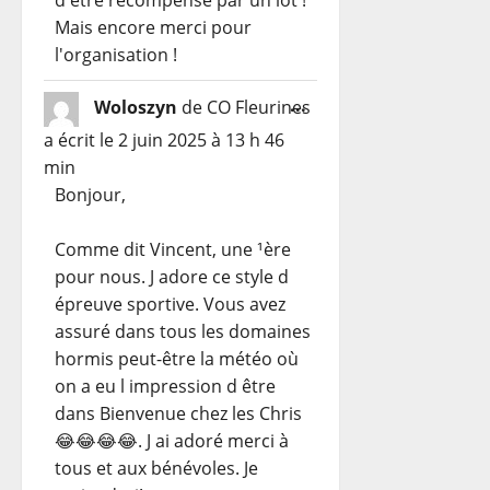
Mais encore merci pour
l'organisation !
Ouvrir/Fermer
...
Woloszyn
de
CO Fleurines
cette
a écrit le
2 juin 2025
à
13 h 46
boîte
min
méta.
Bonjour,
Comme dit Vincent, une ¹ère
pour nous. J adore ce style d
épreuve sportive. Vous avez
assuré dans tous les domaines
hormis peut-être la météo où
on a eu l impression d être
dans Bienvenue chez les Chris
😂😂😂😂. J ai adoré merci à
tous et aux bénévoles. Je