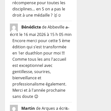
récompense pour toutes les
disciplines… en S on a pas le
droit à une médaille ? 🥇☺️
Ouvrir/Fermer
...
Bénédicte
de
Abbeville
a
cette
écrit le
16 mai 2026
à
15 h 05 min
boîte
Encore merci pour cette 5 ème
méta.
édition qui s’est transformée
en 1er duathlon pour moi !!!
Comme tous les ans l'accueil
est exceptionnel avec
gentillesse, sourires,
bienveillance et
professionalisme également.
Merci et à l'année prochaine
sans doute 😉
Ouvrir/Fermer
...
Martin
de
Arques
a écrit