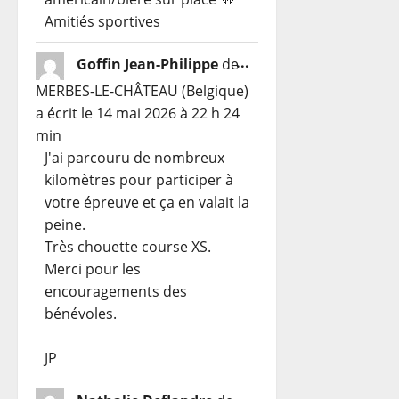
Amitiés sportives
Ouvrir/Fermer
...
Goffin Jean-Philippe
de
cette
MERBES-LE-CHÂTEAU (Belgique)
boîte
a écrit le
14 mai 2026
à
22 h 24
méta.
min
J'ai parcouru de nombreux
kilomètres pour participer à
votre épreuve et ça en valait la
peine.
Très chouette course XS.
Merci pour les
encouragements des
bénévoles.
JP
Ouvrir/Fermer
...