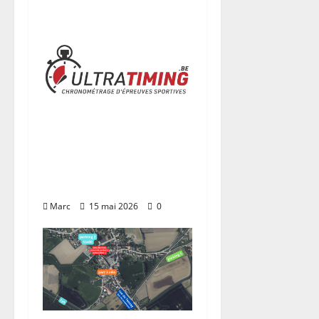
’
a
r
t
i
c
TDCF 2026 –
l
Classements
e
Marc
15 mai 2026
0