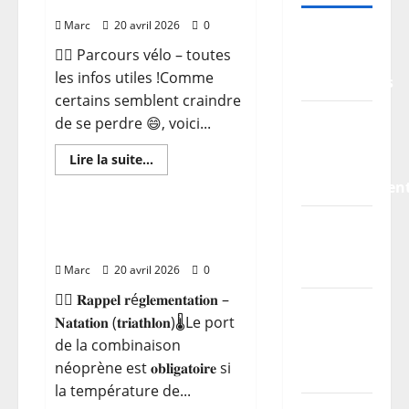
Parcours vélo
Marc
20 avril 2026
0
TDCF
🚴‍♂️ Parcours vélo – toutes
2026 –
les infos utiles !Comme
Classements
certains semblent craindre
Information
de se perdre 😄, voici...
pratiques
En
Lire la suite...
–
savoir
plus
stationnemen
sur
Parcours
vélo
Planning
𝐑𝐚𝐩𝐩𝐞𝐥 𝐫é𝐠𝐥𝐞𝐦𝐞𝐧𝐭𝐚𝐭𝐢𝐨𝐧 –
𝐍𝐚𝐭𝐚𝐭𝐢𝐨𝐧
/
Horaires
Marc
20 avril 2026
0
🏊‍♂️ 𝐑𝐚𝐩𝐩𝐞𝐥 𝐫é𝐠𝐥𝐞𝐦𝐞𝐧𝐭𝐚𝐭𝐢𝐨𝐧 –
Les
𝐍𝐚𝐭𝐚𝐭𝐢𝐨𝐧 (𝐭𝐫𝐢𝐚𝐭𝐡𝐥𝐨𝐧)🌡️Le port
parcours
de la combinaison
du TDCF
néoprène est 𝐨𝐛𝐥𝐢𝐠𝐚𝐭𝐨𝐢𝐫𝐞 si
2026
la température de...