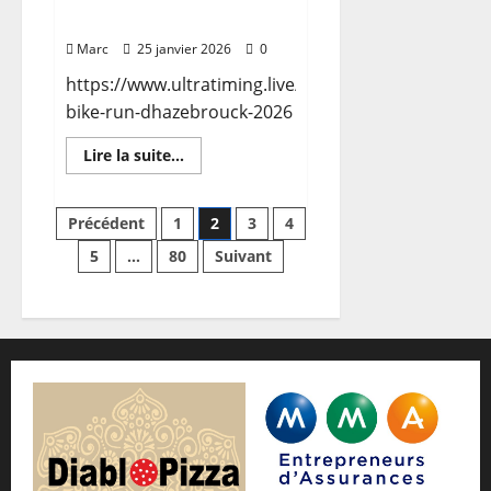
[Inscriptions]
5ème
Résultats Bike&Run 2026
édition
du
Marc
25 janvier 2026
0
TDCF
(14
https://www.ultratiming.live/evenement/11eme-
mai
2026)
bike-run-dhazebrouck-2026
En
Lire la suite...
savoir
plus
sur
Résultats
Pagination
Précédent
1
2
3
4
Bike&Run
2026
5
…
80
Suivant
des
publications