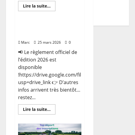
Programme
En
Lire la suite...
TDCF
savoir
plus
2026
sur
𝐑𝐚𝐩𝐩𝐞𝐥
𝐫é𝐠𝐥𝐞𝐦𝐞𝐧𝐭𝐚𝐭𝐢𝐨𝐧
[Règlement] 5ème édition
–
du TDCF (14 mai 2026)
𝐍𝐚𝐭𝐚𝐭𝐢𝐨𝐧
Marc
25 mars 2026
0
📢 Le règlement officiel de
l’édition 2026 est
disponible
!https://drive.google.com/file/d/1XniuJjNX1ciwLk17
usp=drive_link 👉 D’autres
infos arrivent très bientôt…
restez...
En
Lire la suite...
savoir
plus
sur
[Règlement]
5ème
édition