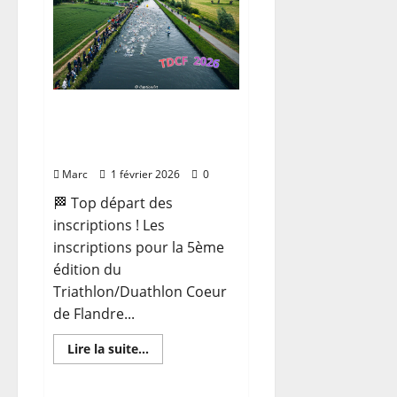
du
TDCF
(14
mai
2026)
[Inscriptions] 5ème
édition du TDCF (14 mai
2026)
Marc
1 février 2026
0
🏁 Top départ des
inscriptions ! Les
inscriptions pour la 5ème
édition du
Triathlon/Duathlon Coeur
de Flandre...
En
Lire la suite...
savoir
plus
sur