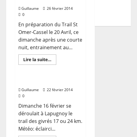
Programme
Trail Mont Noir
des
TDCF
Poilus
Guillaume
26 février 2014
0
2026
En préparation du Trail St
Omer-Cassel le 20 Avril, ce
dimanche après une courte
nuit, entrainement au...
En
Lire la suite...
savoir
plus
sur
Trail
Mont
Trail des Givrés
Noir
Guillaume
22 février 2014
0
Dimanche 16 février se
déroulait à Lapugnoy le
trail des givrés 17 ou 24 km.
Météo: éclairci...