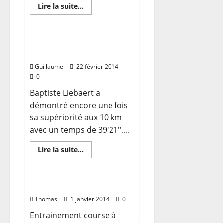
En
Lire la suite...
savoir
plus
sur
Trail
des
Ravensberg, 10km de
Givrés
Bailleul
Guillaume
22 février 2014
0
Baptiste Liebaert a
démontré encore une fois
sa supériorité aux 10 km
avec un temps de 39'21''....
En
Lire la suite...
savoir
plus
sur
Ravensberg,
10km
Course à Pied
de
Bailleul
Thomas
1 janvier 2014
0
Entrainement course à