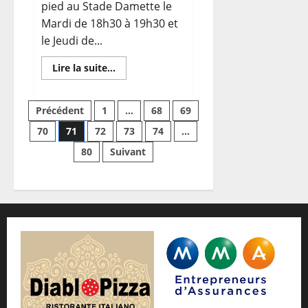
pied au Stade Damette le
Mardi de 18h30 à 19h30 et
le Jeudi de...
En
Lire la suite...
savoir
plus
sur
Course
Pagination
Précédent
1
…
68
69
à
Pied
70
71
72
73
74
…
des
80
Suivant
publications