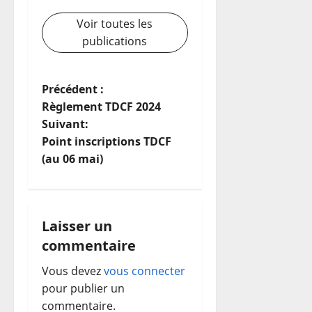
Voir toutes les
publications
N
Précédent :
Règlement TDCF 2024
a
Suivant:
Point inscriptions TDCF
v
(au 06 mai)
i
g
Laisser un
a
commentaire
t
Vous devez
vous connecter
pour publier un
i
commentaire.