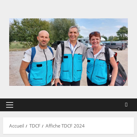
Aller
au
contenu
Menu
principal
Accueil
TDCF
Affiche TDCF 2024