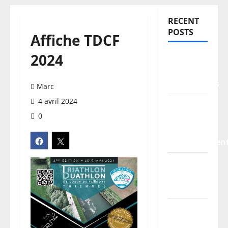
RECENT
POSTS
Affiche TDCF
2024
TDCF
2026 –
Classements
Marc
4 avril 2024
Information
0
pratiques
–
stationnemen
Planning
/
Horaires
Les
parcours