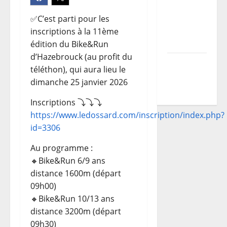
Les
parcours
✅C’est parti pour les
du TDCF
inscriptions à la 11ème
2026
édition du Bike&Run
d’Hazebrouck (au profit du
Programme
téléthon), qui aura lieu le
TDCF
dimanche 25 janvier 2026
2026
Inscriptions ⤵️⤵️⤵️
https://www.ledossard.com/inscription/index.php?
id=3306
Au programme :
🔸Bike&Run 6/9 ans
distance 1600m (départ
09h00)
🔸Bike&Run 10/13 ans
distance 3200m (départ
09h30)