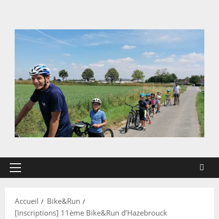
Aller
au
contenu
Menu
principal
Accueil
Bike&Run
[Inscriptions] 11ème Bike&Run d’Hazebrouck