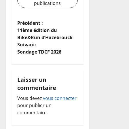
publications
N
Précédent :
11ème édition du
a
Bike&Run d’Hazebrouck
Suivant:
v
Sondage TDCF 2026
i
g
Laisser un
a
commentaire
t
Vous devez
vous connecter
pour publier un
i
commentaire.
o