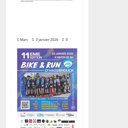
Règlement 11ème
Bike&Run
d’Hazebrouck
Marc
3 janvier 2026
0