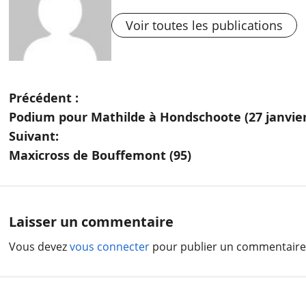
Voir toutes les publications
N
Précédent :
Podium pour Mathilde à Hondschoote (27 janvier
a
Suivant:
v
Maxicross de Bouffemont (95)
i
g
Laisser un commentaire
a
Vous devez
vous connecter
pour publier un commentaire
t
i