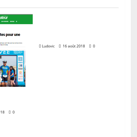
Zoom sur Nelly, qui enchaine
les Iron Man (article de
l’indicateur des Flandres)
Ludovic
16 août 2018
0
x athlètes
mance
018
0