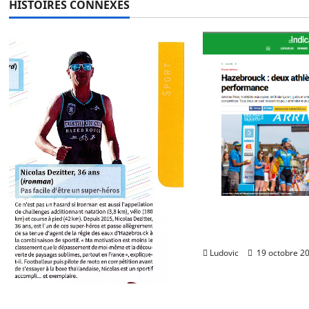
HISTOIRES CONNEXES
o
n
d
’
a
r
t
Hazebrouck : deu
i
pour une perfor
c
Ludovic
19 octobre 2
l
« Hazebrouck ma ville »