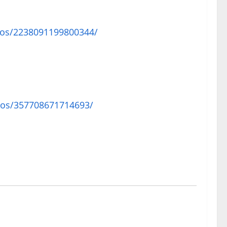
eos/2238091199800344/
eos/357708671714693/