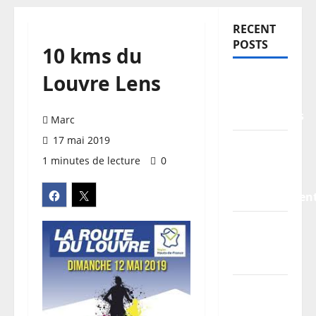
RECENT
POSTS
10 kms du
Louvre Lens
TDCF
2026 –
Classements
Marc
17 mai 2019
Information
1 minutes de lecture
0
pratiques
–
stationnemen
Planning
/
Horaires
Les
parcours