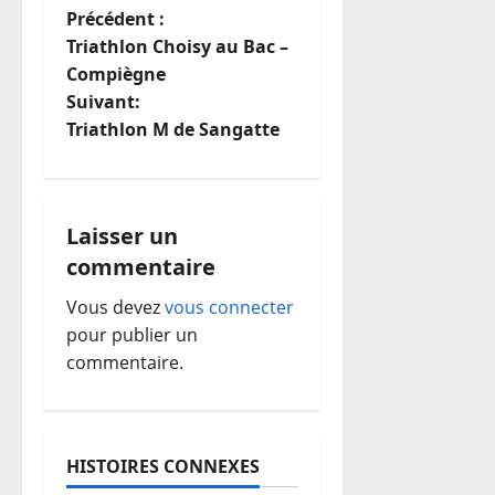
N
Précédent :
Triathlon Choisy au Bac –
a
Compiègne
Suivant:
v
Triathlon M de Sangatte
i
g
Laisser un
a
commentaire
t
Vous devez
vous connecter
pour publier un
i
commentaire.
o
n
HISTOIRES CONNEXES
d