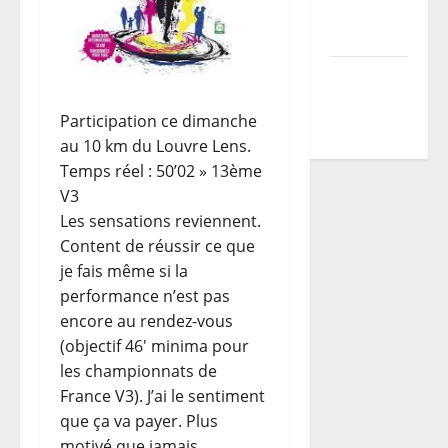
du TDCF
2026
Programme
TDCF
Participation ce dimanche
2026
au 10 km du Louvre Lens.
Temps réel : 50’02 » 13ème
V3
Les sensations reviennent.
Content de réussir ce que
je fais même si la
performance n’est pas
encore au rendez-vous
(objectif 46′ minima pour
les championnats de
France V3). J’ai le sentiment
que ça va payer. Plus
motivé que jamais.