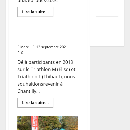
dhazebrouck-2024
du TDCF
2026
En
Lire la suite...
savoir
plus
Programme
sur
Résultats
TDCF
de
Triathlon de Chantilly
la
2026
29/08/2021
2ème
édition
Marc
13 septembre 2021
de
l’aquathlon
0
Déjà participants en 2019
sur le Triathlon M (Elise) et
Triathlon L (Thibaut), nous
souhaitionsrevenir à
Chantilly...
En
Lire la suite...
savoir
plus
sur
Triathlon
de
Chantilly