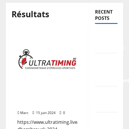
Résultats
RECENT
POSTS
TDCF
2026 –
Classements
Information
pratiques
–
stationnemen
Planning
/
Résultats de la 2ème
édition de l’aquathlon
Horaires
Marc
15 juin 2024
0
Les
https://www.ultratiming.live/evenement/aquathlon
parcours