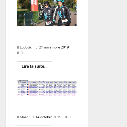
29/08/2021
Run & Bike Armentieres
(17/11)
Ludovic
21 novembre 2019
0
En
Lire la suite...
savoir
plus
sur
Run
&
Bike
Armentieres
(17/11)
Cross Duathlon du
haricot – Zegerscappel
Marc
14 octobre 2019
0