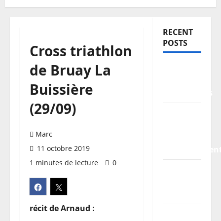
RECENT
POSTS
Cross triathlon
de Bruay La
TDCF
2026 –
Buissière
Classements
(29/09)
Information
pratiques
Marc
–
11 octobre 2019
stationnemen
1 minutes de lecture
0
Planning
/
Horaires
récit de Arnaud :
Les