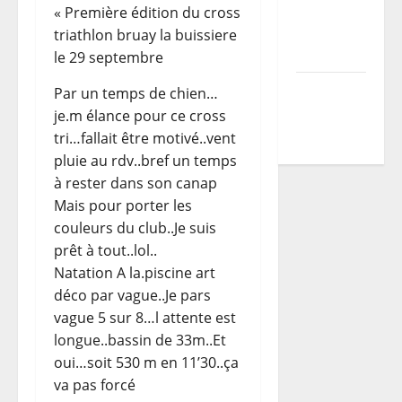
parcours
« Première édition du cross
du TDCF
triathlon bruay la buissiere
2026
le 29 septembre
Programme
Par un temps de chien…
TDCF
je.m élance pour ce cross
2026
tri…fallait être motivé..vent
pluie au rdv..bref un temps
à rester dans son canap
Mais pour porter les
couleurs du club..Je suis
prêt à tout..lol..
Natation A la.piscine art
déco par vague..Je pars
vague 5 sur 8…l attente est
longue..bassin de 33m..Et
oui…soit 530 m en 11’30..ça
va pas forcé