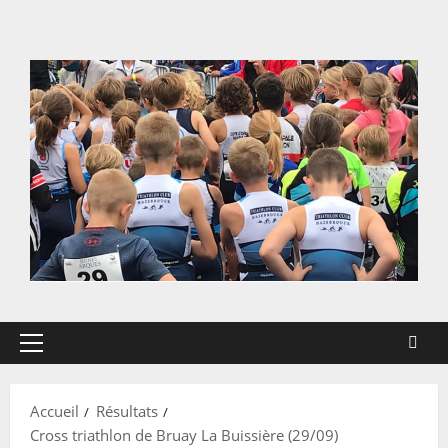
Aller
au
contenu
Menu
principal
Accueil
Résultats
Cross triathlon de Bruay La Buissière (29/09)