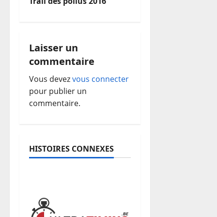
Trail des poilus 2016
v
i
g
Laisser un
commentaire
a
Vous devez
vous connecter
t
pour publier un
commentaire.
i
o
n
HISTOIRES CONNEXES
d
’
a