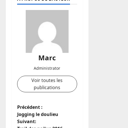
Marc
Administrator
Voir toutes les
publications
N
Précédent :
Jogging le doulieu
a
Suivant: