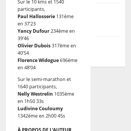
Sur le 10 kms et 1540
Les
participants,
parcours
Paul Hallosserie
131ème
du TDCF
en 37’23
2026
Yancy Dufour
234ème en
39’46
Programme
Olivier Dubois
317ème en
TDCF
40’54
2026
Florence Widogue
696ème
en 48’04
Sur le semi-marathon et
1640 participants,
Nelly Westrelin
1035ème
en 1h50 33s
Ludivine Couloumy
1342ème en 2h00 45s
À PROPOS DE L'AUTEUR