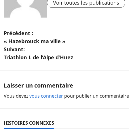
Voir toutes les publications
N
Précédent :
« Hazebrouck ma ville »
a
Suivant:
v
Triathlon L de l’Alpe d’Huez
i
g
Laisser un commentaire
a
Vous devez
vous connecter
pour publier un commentaire
t
i
HISTOIRES CONNEXES