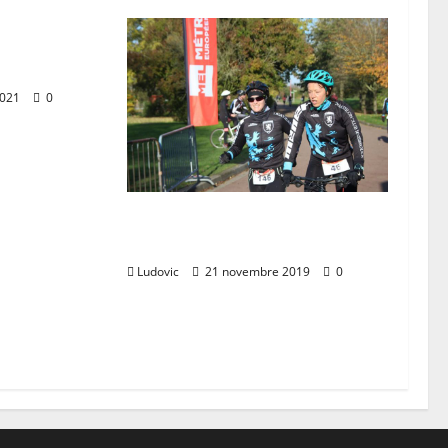
tilly
2021
0
Run & Bike Armentieres
(17/11)
Ludovic
21 novembre 2019
0