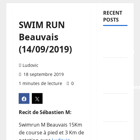
RECENT
POSTS
SWIM RUN
Beauvais
TDCF
2026 –
(14/09/2019)
Classements
Information
Ludovic
pratiques
18 septembre 2019
–
1 minutes de lecture
0
stationnemen
Planning
/
Recit de Sébastien M:
Horaires
Swimrun M Beauvais 15Km
Les
de course à pied et 3 Km de
parcours