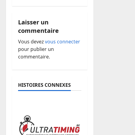
i
g
Laisser un
a
commentaire
t
Vous devez
vous connecter
pour publier un
i
commentaire.
o
n
HISTOIRES CONNEXES
d
’
a
r