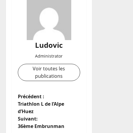
Ludovic
Administrator
Voir toutes les
publications
N
Précédent :
Triathlon L de l’Alpe
a
d’Huez
Suivant:
v
36ème Embrunman