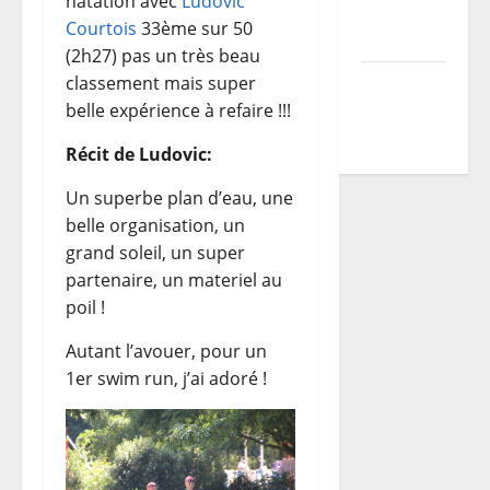
natation avec
Ludovic
du TDCF
Courtois
33ème sur 50
2026
(2h27) pas un très beau
classement mais super
Programme
belle expérience à refaire !!!
TDCF
2026
Récit de Ludovic:
Un superbe plan d’eau, une
belle organisation, un
grand soleil, un super
partenaire, un materiel au
poil !
Autant l’avouer, pour un
1er swim run, j’ai adoré !